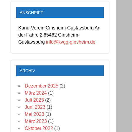
ANSCHRIFT
Kanu-Verein Ginsheim-Gustavsburg An
der Fähre 2 65462 Ginsheim-
Gustavsburg
info@kvgg-ginsheim.de
ARCHIV
Dezember 2025
(2)
März 2024
(1)
Juli 2023
(2)
Juni 2023
(1)
Mai 2023
(1)
März 2023
(1)
Oktober 2022
(1)