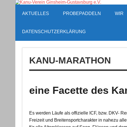
Zum
Kan
Inhalt
springen
AKTUELLES
PROBEPADDELN
WIR
DATENSCHUTZERKLÄRUNG
KANU-MARATHON
eine Facette des Ka
Es werden Läufe als offizielle ICF, bzw. DKV- Re
Freizeit und Breitensportcharakter in nahezu al