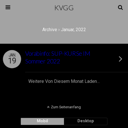
KVGG
Archive › Januar, 2022
Vorabinfo: SUP-KURSe IM
JAN.
19
Sommer 2022
Weitere Von Diesem Monat Laden…
Zum Seitenanfang
Mobil
Desktop