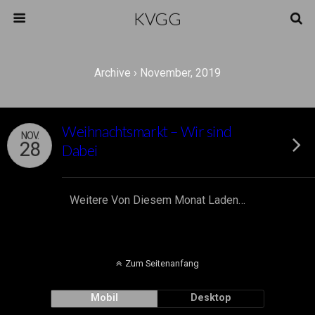
KVGG
Archive › November, 2019
Weihnachtsmarkt – Wir sind
NOV.
28
Dabei
Weitere Von Diesem Monat Laden…
Zum Seitenanfang
Mobil
Desktop