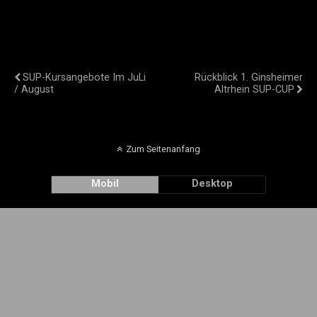
Vorheriger Beitrag
Nächster Beitrag
SUP-Kursangebote Im JuLi
Rückblick 1. Ginsheimer
/ August
Altrhein SUP-CUP
Zum Seitenanfang
Mobil
Desktop